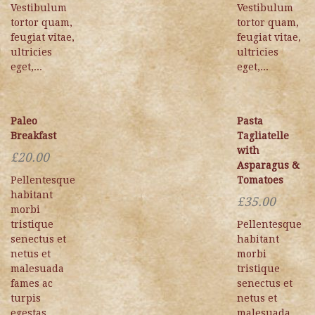
Vestibulum
Vestibulum
tortor quam,
tortor quam,
feugiat vitae,
feugiat vitae,
ultricies
ultricies
eget,...
eget,...
Paleo
Pasta
Breakfast
Tagliatelle
with
£
20.00
Asparagus &
Pellentesque
Tomatoes
habitant
£
35.00
morbi
tristique
Pellentesque
senectus et
habitant
netus et
morbi
malesuada
tristique
fames ac
senectus et
turpis
netus et
egestas.
malesuada